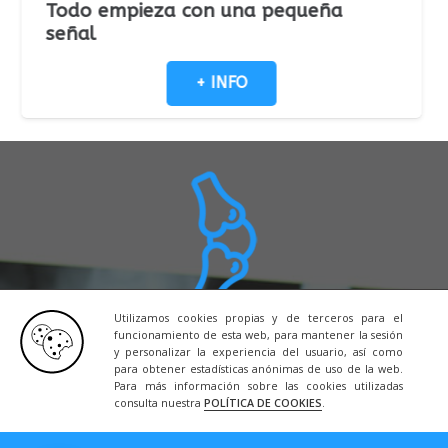
pieza con una pequeña
Lo q
+ INFO
Utilizamos cookies propias y de terceros para el
funcionamiento de esta web, para mantener la sesión
Póngase en las mejores manos del
Doctor
y personalizar la experiencia del usuario, así como
Alonso Lisón
. Traumatólogo especializado en
para obtener estadísticas anónimas de uso de la web.
Para más información sobre las cookies utilizadas
cirugía ortopédica y traumatología en la
consulta nuestra
POLÍTICA DE COOKIES
.
Región de Murcia.