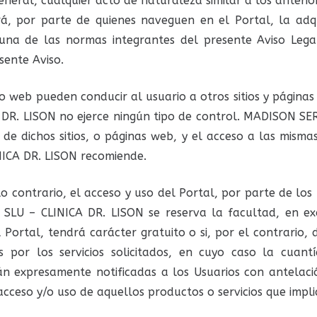
neral, cualquier acto de naturaleza similar a los anterior
ará, por parte de quienes naveguen en el Portal, la adqu
 una de las normas integrantes del presente Aviso Lega
sente Aviso.
itio web pueden conducir al usuario a otros sitios y página
R. LISON no ejerce ningún tipo de control. MADISON SE
 de dichos sitios, o páginas web, y el acceso a las misma
ICA DR. LISON recomiende.
 contrario, el acceso y uso del Portal, por parte de los Us
U – CLINICA DR. LISON se reserva la facultad, en exclu
l Portal, tendrá carácter gratuito o si, por el contrario,
s por los servicios solicitados, en cuyo caso la cuant
rán expresamente notificadas a los Usuarios con antelac
acceso y/o uso de aquellos productos o servicios que impl