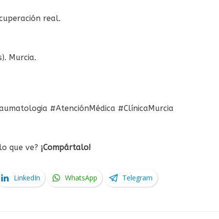
ecuperación real.
s). Murcia.
aumatologia #AtenciónMédica #ClínicaMurcia
 lo que ve?
¡Compártalo!
LinkedIn
WhatsApp
Telegram