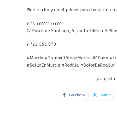
Pide tu cita y da el primer paso hacia una r
? ??. ?????? ?????
C/ Pasos de Santiago, 6 (Junto Edificio 9 Piso
? 722 551 970
#Murcia #TraumatólogoMurcia #Clínica #tr
#SaludEnMurcia #Rodilla #DolorDeRodilla
¿Le gusta
Facebook
Twitter