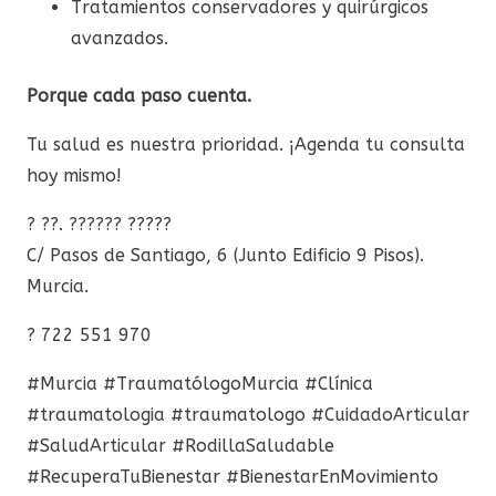
Tratamientos conservadores y quirúrgicos
avanzados.
Porque cada paso cuenta.
Tu salud es nuestra prioridad. ¡Agenda tu consulta
hoy mismo!
? ??. ?????? ?????
C/ Pasos de Santiago, 6 (Junto Edificio 9 Pisos).
Murcia.
? 722 551 970
#Murcia #TraumatólogoMurcia #Clínica
#traumatologia #traumatologo #CuidadoArticular
#SaludArticular #RodillaSaludable
#RecuperaTuBienestar #BienestarEnMovimiento