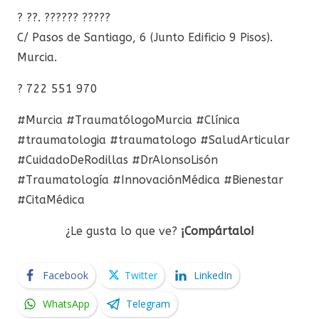
? ??. ?????? ?????
C/ Pasos de Santiago, 6 (Junto Edificio 9 Pisos).
Murcia.
? 722 551 970
#Murcia #TraumatólogoMurcia #Clínica
#traumatologia #traumatologo #SaludArticular
#CuidadoDeRodillas #DrAlonsoLisón
#Traumatología #InnovaciónMédica #Bienestar
#CitaMédica
¿Le gusta lo que ve?
¡Compártalo!
Facebook
Twitter
LinkedIn
WhatsApp
Telegram