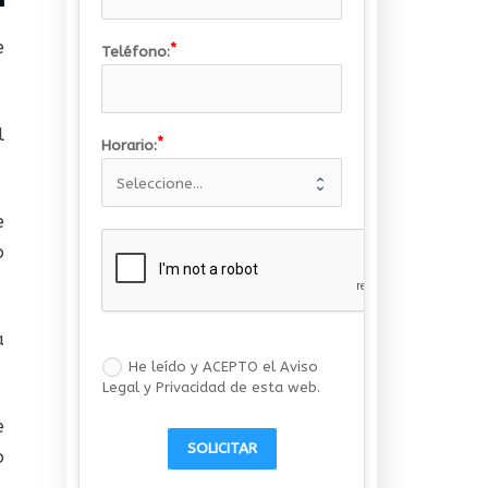
e
Teléfono:
l
Horario:
e
o
a
He leído y ACEPTO el Aviso
Legal y Privacidad de esta web.
e
SOLICITAR
o