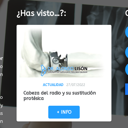
¿Has visto…?:
or
do
en
ACTUALIDAD
27/07/2022
Cabeza del radio y su sustitución
so
protésica
 y
+ INFO
as
on