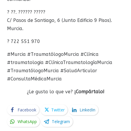
? ??. ?????? ?????
C/ Pasos de Santiago, 6 (Junto Edificio 9 Pisos).
Murcia.
? 722 551 970
#Murcia #TraumatólogoMurcia #Clínica
#traumatologia #ClínicaTraumatologíaMurcia
#TraumatólogoMurcia #SaludArticular
#ConsultaMédicaMurcia
¿Le gusta lo que ve?
¡Compártalo!
Facebook
Twitter
LinkedIn
WhatsApp
Telegram