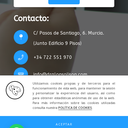
Contacto:
C/ Pasos de Santiago, 6. Murcia.
(Junto Edificio 9 Pisos)
+34 722 551 970
info@dralonsolison.com
Utilizamos cookies propias y de terceros para el
funcionamiento de esta web, para mantener la sesión
y personalizar la experiencia del usuario, así como
para obtener estadísticas anónimas de uso de la web.
Para más información sobre las cookies utilizadas
consulta nuestra
POLÍTICA DE COOKIES
.
Privacidad
|
Legal
|
Cookies
|
Contacto
ACEPTAR