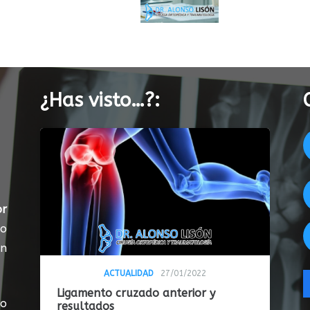
¿Has visto…?:
or
do
en
ACTUALIDAD
27/01/2022
Ligamento cruzado anterior y
so
resultados