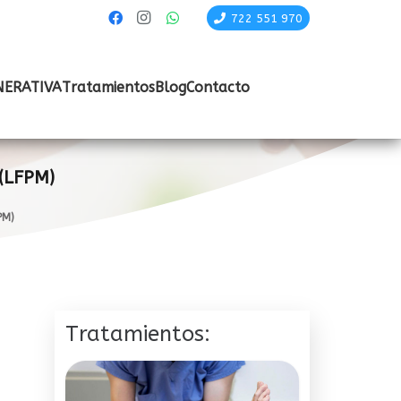
722 551 970
NERATIVA
Tratamientos
Blog
Contacto
(LFPM)
PM)
Tratamientos: