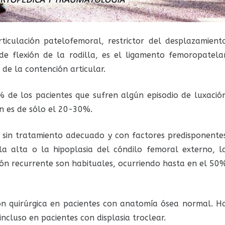
articulación patelofemoral, restrictor del desplazamient
de flexión de la rodilla, es el ligamento femoropatela
de la contención articular.
% de los pacientes que sufren algún episodio de luxació
n es de sólo el 20-30%.
 sin tratamiento adecuado y con factores predisponente
la alta o la hipoplasia del cóndilo femoral externo, l
ción recurrente son habituales, ocurriendo hasta en el 50
ión quirúrgica en pacientes con anatomía ósea normal. H
ncluso en pacientes con displasia troclear.