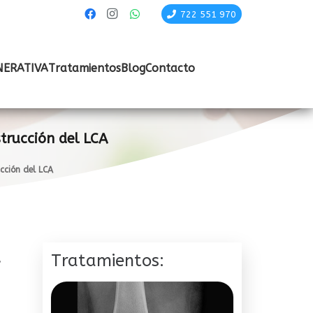
722 551 970
NERATIVA
Tratamientos
Blog
Contacto
strucción del LCA
cción del LCA
a
Tratamientos: