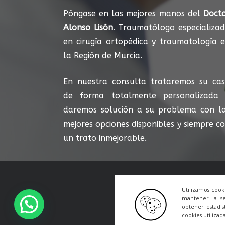
Póngase en las mejores manos del
Doct
Alonso Lisón
. Traumatólogo especializa
en cirugía ortopédica y traumatología 
la Región de Murcia.
En nuestra consulta trataremos su ca
de forma totalmente personalizada
daremos solución a su problema con l
mejores opciones disponibles y siempre c
un trato inmejorable.
Utilizamos cook
mantener la se
obtener estadís
© 
cookies utilizad