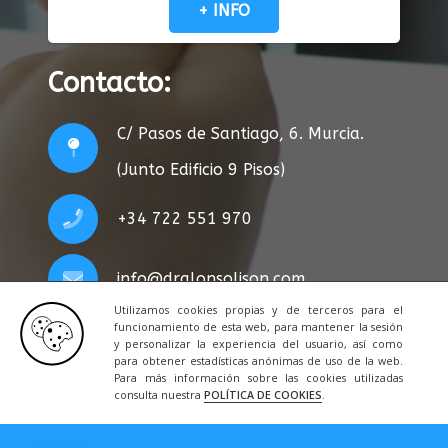
+ INFO
Contacto:
C/ Pasos de Santiago, 6. Murcia.
(Junto Edificio 9 Pisos)
+34 722 551 970
info@dralonsolison.com
Utilizamos cookies propias y de terceros para el
funcionamiento de esta web, para mantener la sesión
y personalizar la experiencia del usuario, así como
para obtener estadísticas anónimas de uso de la web.
Para más información sobre las cookies utilizadas
consulta nuestra
POLÍTICA DE COOKIES
.
Privacidad
|
Legal
|
Cookies
|
Contacto