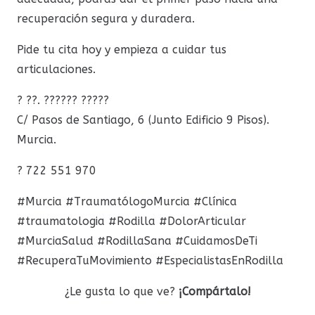
recuperación segura y duradera.
Pide tu cita hoy y empieza a cuidar tus
articulaciones.
? ??. ?????? ?????
C/ Pasos de Santiago, 6 (Junto Edificio 9 Pisos).
Murcia.
? 722 551 970
#Murcia #TraumatólogoMurcia #Clínica
#traumatologia #Rodilla #DolorArticular
#MurciaSalud #RodillaSana #CuidamosDeTi
#RecuperaTuMovimiento #EspecialistasEnRodilla
¿Le gusta lo que ve?
¡Compártalo!